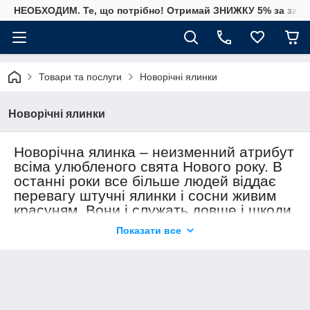
НЕОБХОДИМ. Те, що потрібно! Отримай ЗНИЖКУ 5% за замо
Товари та послуги
Новорічні ялинки
Новорічні ялинки
Новорічна ялинка – неизменн
и
й атрибут
всіма улюбленого свята Нового року. В
останні роки все більше людей віддає
перевагу штучні ялинки і сосни живим
красуням. Вони і служать довше і шкоди
природі менше.
Показати все
У нашому інтернет магазині
представлений великий вибір
новорічних товарів, у тому числі ялинок і
сосен – зелені, кольорові, з
підсвічуванням, маленькі і високі. На