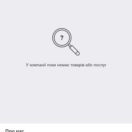
будь-який смак і гаманець.
Будемо раді відповісти на всі ваші
запитання і допомогти з вибором.
У компанії поки немає товарів або послуг
Про нас