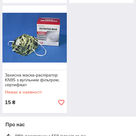
Захисна маска-распіратор
KN95 з вугільним фільтром,
сертифікат
Немає в наявності
15
₴
Про нас