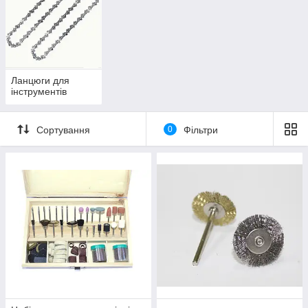
Ланцюги для
інструментів
Сортування
0
Фільтри