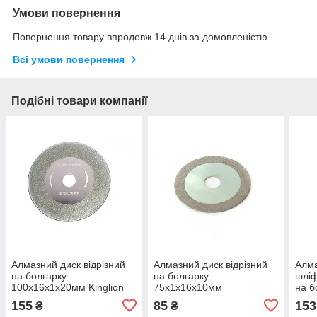
Умови повернення
Повернення товару впродовж 14 днів за домовленістю
Всі умови повернення
Подібні товари компанії
Алмазний диск відрізний
Алмазний диск відрізний
Алма
на болгарку
на болгарку
шліф
100х16х1х20мм Kinglion
75х1х16х10мм
на б
155
85
153
₴
₴