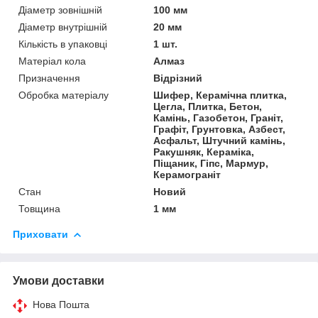
Діаметр зовнішній
100 мм
Діаметр внутрішній
20 мм
Кількість в упаковці
1 шт.
Матеріал кола
Алмаз
Призначення
Відрізний
Обробка матеріалу
Шифер, Керамічна плитка,
Цегла, Плитка, Бетон,
Камінь, Газобетон, Граніт,
Графіт, Грунтовка, Азбест,
Асфальт, Штучний камінь,
Ракушняк, Кераміка,
Піщаник, Гіпс, Мармур,
Керамограніт
Стан
Новий
Товщина
1 мм
Приховати
Умови доставки
Нова Пошта