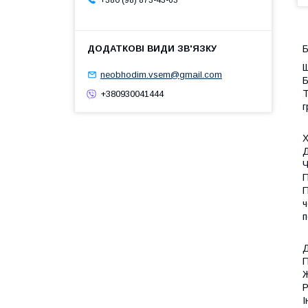
+380 (98) 873-43-63
Б
Щ
neobhodim.vsem@gmail.com
Б
Т
+380930041444
г
Х
Д
Ч
П
П
ч
п
Д
П
Ж
Р
І