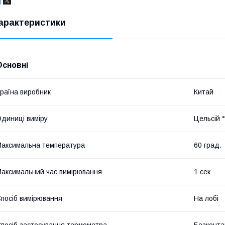
арактеристики
Основні
раїна виробник
Китай
диниці виміру
Цельсій 
аксимальна температура
60 град.
аксимальний час вимірювання
1 сек
посіб вимірювання
На лобі
посіб застосування термометра
Безконта