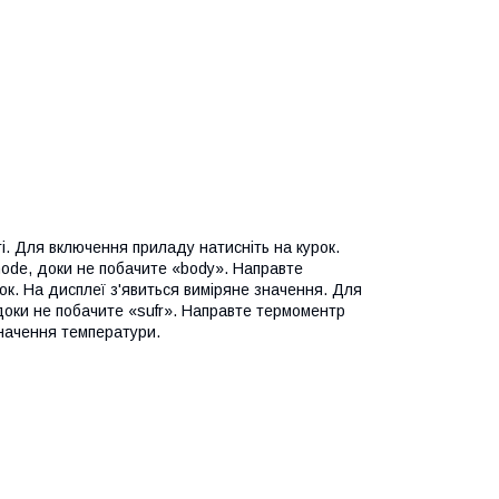
і. Для включення приладу натисніть на курок.
mode, доки не побачите «body». Направте
рок. На дисплеї з'явиться виміряне значення. Для
 доки не побачите «sufr». Направте термоментр
 значення температури.