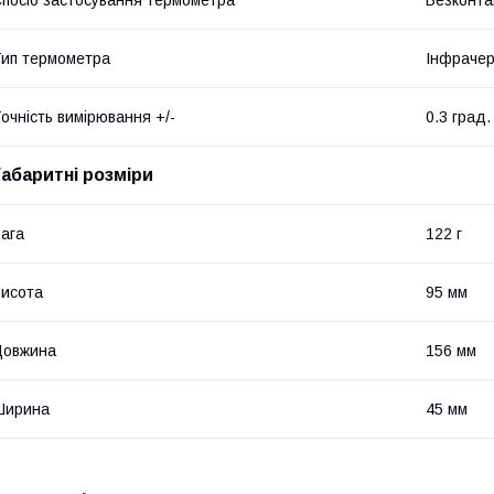
ип термометра
Інфраче
очність вимірювання +/-
0.3 град.
Габаритні розміри
ага
122 г
исота
95 мм
Довжина
156 мм
Ширина
45 мм