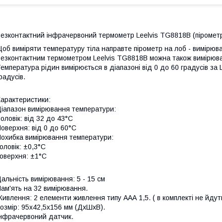
езконтактний інфрачервоний термометр Leelvis TG8818B (пірометр
об виміряти температуру тіла направте пірометр на лоб - вимірюв
езконтактним термометром Leelvis TG8818B можна також вимірюват
емпература рідин вимірюється в діапазоні від 0 до 60 градусів за 
радусів.
арактеристики:
іапазон вимірювання температури:
оловік: від 32 до 43°С
оверхня: від 0 до 60°С
охибка вимірювання температури:
оловік: ±0,3°C
оверхня: ±1°C
альність вимірювання: 5 - 15 см
ам'ять на 32 вимірювання.
ивлення: 2 елементи живлення типу ААА 1,5. ( в комплекті не йдут
озмір: 95x42,5x156 мм (ДхШхВ).
нфрачервоний датчик.