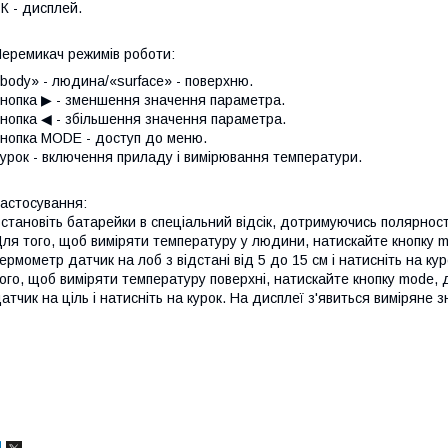
К - дисплей.
еремикач режимів роботи:
body» - людина/«surface» - поверхню.
нопка ▶ - зменшення значення параметра.
нопка ◀ - збільшення значення параметра.
нопка MODE - доступ до меню.
урок - включення приладу і вимірювання температури.
астосування:
становіть батарейки в спеціальний відсік, дотримуючись полярност
ля того, щоб виміряти температуру у людини, натискайте кнопку 
ермометр датчик на лоб з відстані від 5 до 15 см і натисніть на ку
ого, щоб виміряти температуру поверхні, натискайте кнопку mode,
атчик на ціль і натисніть на курок. На дисплеї з'явиться виміряне