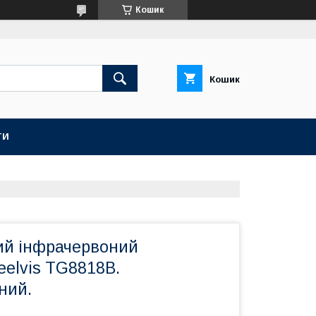
Кошик
Кошик
ТИ
ий інфрачервоний
eelvis TG8818B.
ний.