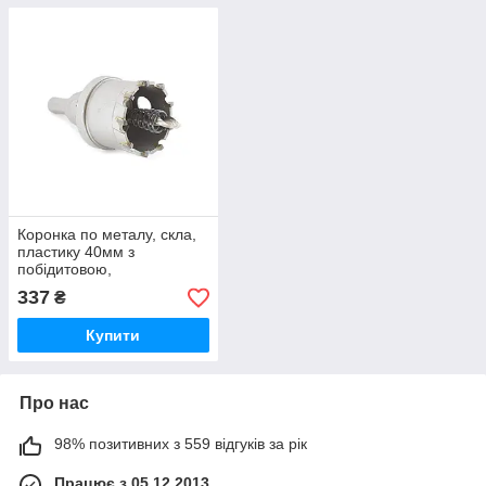
Коронка по металу, скла,
пластику 40мм з
побідитовою,
твердосплавною
337
₴
напайкою. Rapide. Всі
розміри.
Купити
Про нас
98% позитивних з 559 відгуків за рік
Працює з 05.12.2013