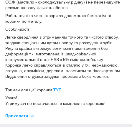
СОЖ (мастило - охолоджувальну рідину) і не перевищуйте
рекомендовану кількість обертів.
Робіть точні та чисті отвори за допомогою біметалічної
коронки по металу.
Особливості
Легке свердління з отриманням точного та чистого отвору,
завдяки спеціальним кутам нахилу та розведення зубів.
Ріжуча крайка витримує величезні навантаження без
деформації т.к. виготовлена із швидкорізальної
інструментальної сталі HSS з 5% вмістом кобальту.
Коронка легко справляються зі сталлю у т.ч. нержавіючою,
латунню, алюмінієм, деревом, пластиком та гіпсокартоном.
Видалення стружки завдяки прорізам з боків коронки.
Тримач для цієї коронки
ТУТ
Увага!
Утримувач не постачається в комплекті з коронкою!
Приховати