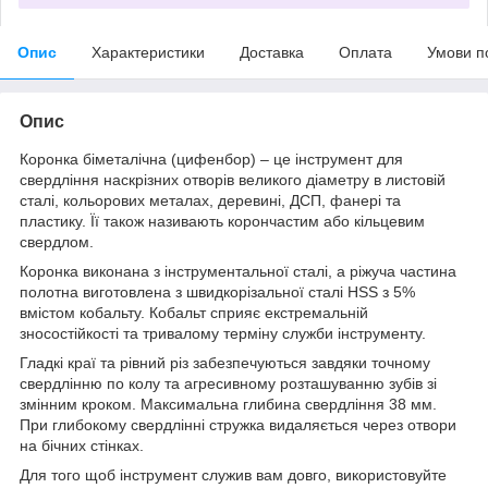
Опис
Характеристики
Доставка
Оплата
Умови п
Опис
Коронка біметалічна (цифенбор) – це інструмент для
свердління наскрізних отворів великого діаметру в листовій
сталі, кольорових металах, деревині, ДСП, фанері та
пластику. Її також називають корончастим або кільцевим
свердлом.
Коронка виконана з інструментальної сталі, а ріжуча частина
полотна виготовлена з швидкорізальної сталі HSS з 5%
вмістом кобальту. Кобальт сприяє екстремальній
зносостійкості та тривалому терміну служби інструменту.
Гладкі краї та рівний різ забезпечуються завдяки точному
свердлінню по колу та агресивному розташуванню зубів зі
змінним кроком. Максимальна глибина свердління 38 мм.
При глибокому свердлінні стружка видаляється через отвори
на бічних стінках.
Для того щоб інструмент служив вам довго, використовуйте