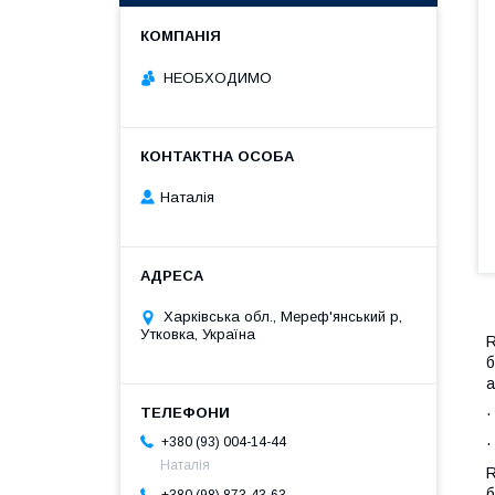
НЕОБХОДИМО
Наталія
Харківська обл., Мереф'янський р,
Утковка, Україна
R
б
а
·
+380 (93) 004-14-44
Наталія
R
б