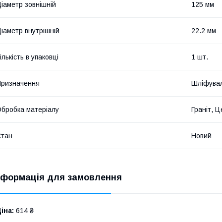
іаметр зовнішній
125 мм
іаметр внутрішній
22.2 мм
ількість в упаковці
1 шт.
ризначення
Шліфува
бробка матеріалу
Граніт, Ц
Стан
Новий
нформація для замовлення
іна:
614 ₴