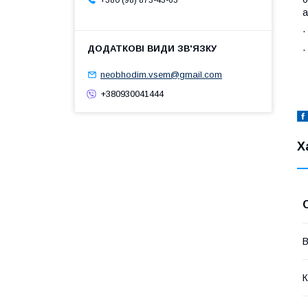
+380 (98) 873-43-63
а
·
neobhodim.vsem@gmail.com
+380930041444
Х
В
К