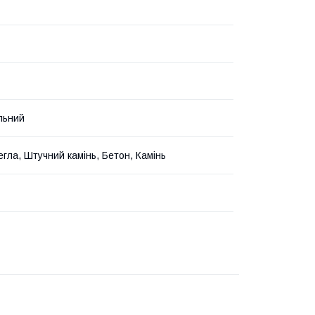
льний
егла, Штучний камінь, Бетон, Камінь