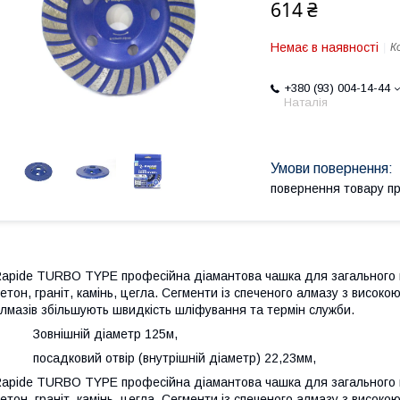
614 ₴
Немає в наявності
К
+380 (93) 004-14-44
Наталія
повернення товару п
apide TURBO TYPE професійна діамантова чашка для загального ш
етон, граніт, камінь, цегла. Сегменти із спеченого алмазу з висо
лмазів збільшують швидкість шліфування та термін служби.
· Зовнішній діаметр 125м,
 посадковий отвір (внутрішній діаметр) 22,23мм,
apide TURBO TYPE професійна діамантова чашка для загального ш
етон, граніт, камінь, цегла. Сегменти із спеченого алмазу з висо