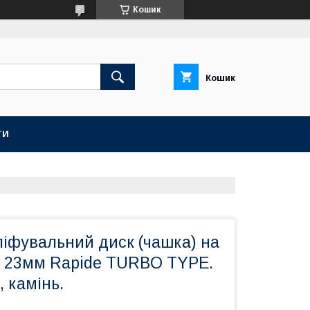
Кошик
Кошик
ТИ
іфувальний диск (чашка) на
 23мм Rapide TURBO TYPE.
, камінь.