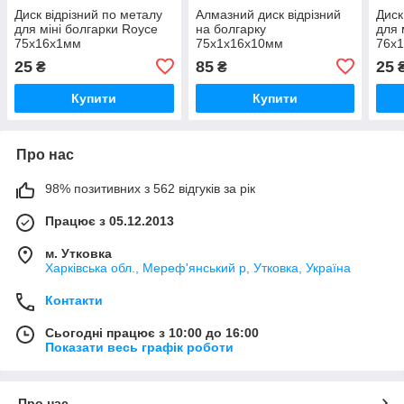
Диск відрізний по металу
Алмазний диск відрізний
Диск
для міні болгарки Royce
на болгарку
для 
75х16х1мм
75х1х16х10мм
76х
25
85
25
₴
₴
Купити
Купити
Про нас
98% позитивних з 562 відгуків за рік
Працює з 05.12.2013
м. Утковка
Харківська обл., Мереф'янський р, Утковка, Україна
Контакти
Сьогодні працює з 10:00 до 16:00
Показати весь графік роботи
Про нас