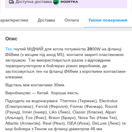
Доступна доставка
арактеристики
Доставка
Оплата
Умови повернення
Опис
Тен
гнутий МІДНИЙ для котла потужністю
20
00W на фланці
Ø48мм (з місцем під анод М5), контакти закриті пластиковою
заглушкою. Тэн використовується разом з відповідним
терморегулятором в бойлерах різних виробників, де
застосовується тен на фланці Ø48мм з короткими контактами-
клемами.
Відстань між контактами 30мм.
Виробництво ― Китай. Хороша якість.
Підходить на водонагрівачі: Thermex (Термекс), Electrolux
(Електролюкс), Ferroli (Фероллі), Fismar (Фисмар), Round
(Раунд), Inner (Іннер), Liko (Лико), Classic (Класик), Alpari
(Альпарі), Fox (Фокс), Braun (Браун), Nova Tec (Нова Тек),
Atlantic (Атлантик), Real (Реал), ISEA (Исеа), DeLuxe (Люкс) та
інші бойлера з Теном на фланці діаметром 48 мм