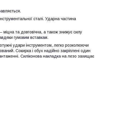
равляється.
 інструментальної сталі. Ударна частина
 міцна та довговічна, а також знижує силу
завдяки гумовим вставкам.
отужні удари інструментом, легко розколюючи
нсований. Сокирка і обух надійно закріплені один
антаженні. Силіконова накладка на лезо захищає