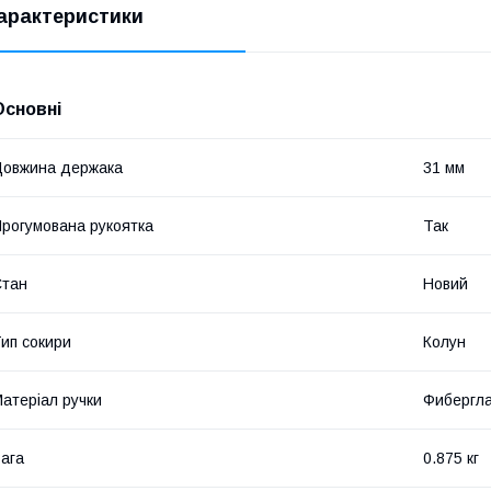
арактеристики
Основні
овжина держака
31 мм
рогумована рукоятка
Так
Стан
Новий
ип сокири
Колун
атеріал ручки
Фибергл
ага
0.875 кг