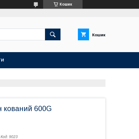
Кошик
Кошик
ТИ
н кований 600G
Код:
9023