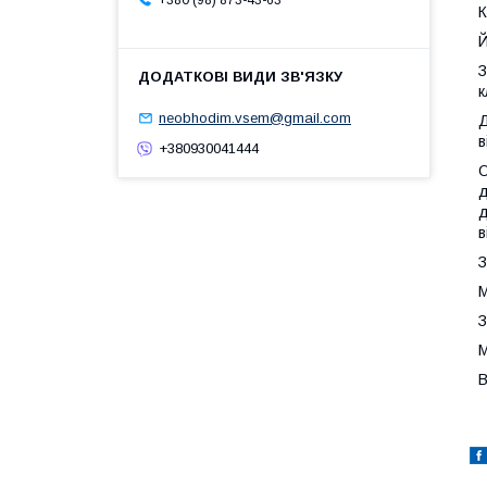
+380 (98) 873-43-63
К
Й
З
к
neobhodim.vsem@gmail.com
Д
в
+380930041444
О
д
д
в
З
М
З
М
В