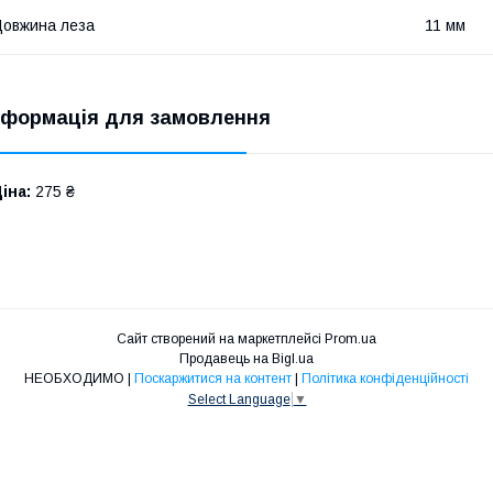
овжина леза
11 мм
нформація для замовлення
іна:
275 ₴
Сайт створений на маркетплейсі
Prom.ua
Продавець на Bigl.ua
НЕОБХОДИМО |
Поскаржитися на контент
|
Політика конфіденційності
Select Language
▼