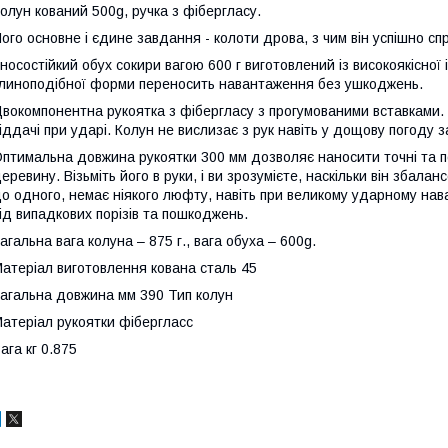
олун кований 500g, ручка з фібергласу.
ого основне і єдине завдання - колоти дрова, з чим він успішно сп
носостійкий обух сокири вагою 600 г виготовлений із високоякісної
линоподібної форми переносить навантаження без ушкоджень.
вокомпонентна рукоятка з фібергласу з прогумованими вставками. –
іддачі при ударі. Колун не вислизає з рук навіть у дощову погоду 
птимальна довжина рукоятки 300 мм дозволяє наносити точні та п
еревину. Візьміть його в руки, і ви зрозумієте, наскільки він збала
о одного, немає ніякого люфту, навіть при великому ударному нав
ід випадкових порізів та пошкоджень.
агальна вага колуна – 875 г., вага обуха – 600g.
атеріал виготовлення кована сталь 45
агальна довжина мм 390 Тип колун
атеріал рукоятки фібергласс
ага кг 0.875