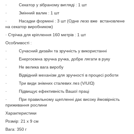
· Секатор у зібраному вигляді : 1 шт
· Змінний валик : 1 шт
· Насадки формені : 3 шт (Одне лезо вже встановлене
на секатор виробником)
· Стрічка для кріплення 160 метрів : 1 шт
Особливості :
· Сучасний дизайн та зручність у використанні
· Енергоємна зручна ручка, добре лягати в руку
· Не велика вага виробу
· Відвідний механізм для зручності в процесі роботи
· Три види знімних сталевих лез (V/U/Ω)
· Підвищує ефективність Вашої праці
· При правильному щепленні дає високу ймовірність
приживання рослини
Характеристики
Розмір: 21 х 9 см
Вага: 350 г