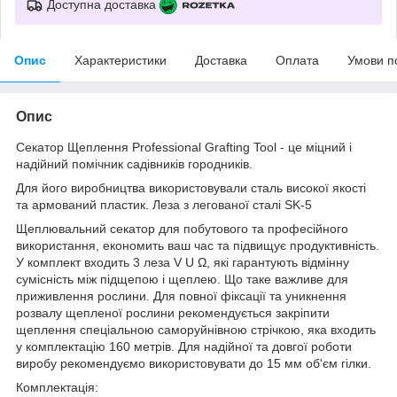
Доступна доставка
Опис
Характеристики
Доставка
Оплата
Умови п
Опис
Секатор Щеплення Professional Grafting Tool - це міцний і
надійний помічник садівників городників.
Для його виробництва використовували сталь високої якості
та армований пластик. Леза з легованої сталі SK-5
Щеплювальний секатор для побутового та професійного
використання, економить ваш час та підвищує продуктивність.
У комплект входить 3 леза V U Ω, які гарантують відмінну
сумісність між підщепою і щеплею. Що таке важливе для
приживлення рослини. Для повної фіксації та уникнення
розвалу щепленої рослини рекомендується закріпити
щеплення спеціальною саморуйнівною стрічкою, яка входить
у комплектацію 160 метрів. Для надійної та довгої роботи
виробу рекомендуємо використовувати до 15 мм об'єм гілки.
Комплектація: