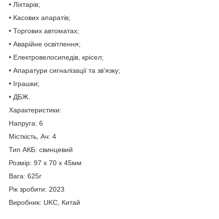
• Ліхтарів;
• Касових апаратів;
• Торгових автоматах;
• Аварійне освітлення;
• Електровелосипедів, крісел;
• Апаратури сигналізації та зв'язку;
• Іграшки;
• ДБЖ.
Характеристики:
Напруга: 6
Місткість, Ач: 4
Тип АКБ: свинцевий
Розмір: 97 х 70 х 45мм
Вага: 625г
Рік зробити: 2023
Виробник: UKC, Китай