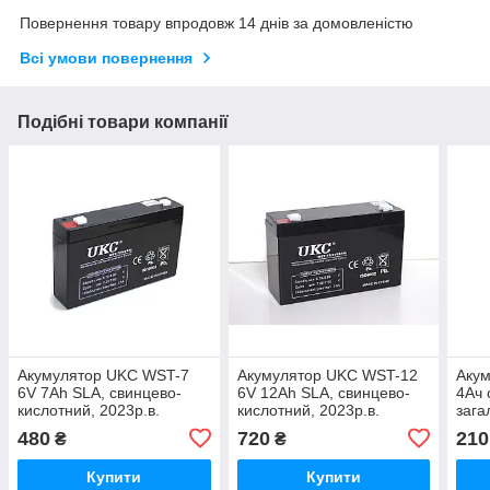
Повернення товару впродовж 14 днів за домовленістю
Всі умови повернення
Подібні товари компанії
Акумулятор UKC WST-7
Акумулятор UKC WST-12
Аку
6V 7Ah SLA, свинцево-
6V 12Ah SLA, свинцево-
4Ач 
кислотний, 2023р.в.
кислотний, 2023р.в.
зага
2023
480
720
210
₴
₴
Купити
Купити