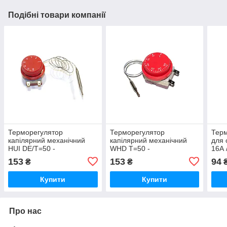
Подібні товари компанії
Терморегулятор
Терморегулятор
Терм
капілярний механічний
капілярний механічний
для 
HUI DE/T=50 -
WHD T=50 -
16А 
200°C/16А/250V/L=70см
300°C/16А/250V/L=19см
90°С
153
153
94
₴
₴
(на 2 контакти)
(на 2 контакти)
стр
Купити
Купити
Про нас