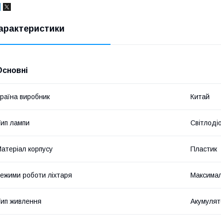
арактеристики
Основні
раїна виробник
Китай
ип лампи
Світлоді
атеріал корпусу
Пластик
ежими роботи ліхтаря
Максимал
ип живлення
Акумулят