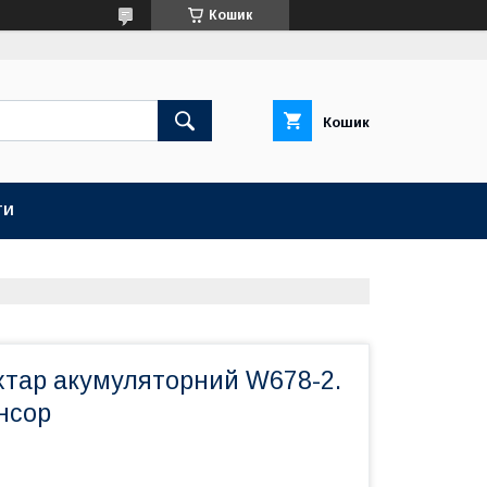
Кошик
Кошик
ТИ
хтар акумуляторний W678-2.
нсор