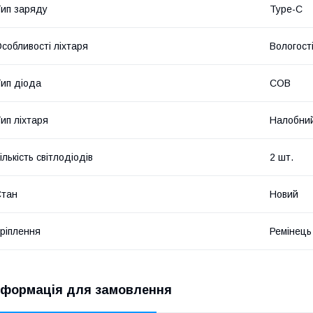
ип заряду
Type-C
собливості ліхтаря
Вологост
ип діода
COB
ип ліхтаря
Налобни
ількість світлодіодів
2 шт.
Стан
Новий
ріплення
Ремінець
нформація для замовлення