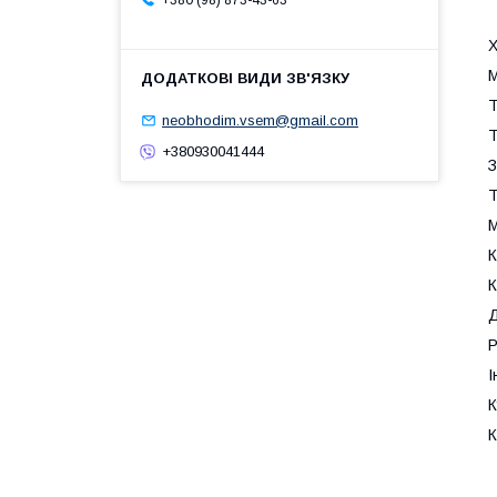
+380 (98) 873-43-63
Х
М
Т
neobhodim.vsem@gmail.com
Т
+380930041444
З
Т
М
К
К
Д
Р
І
К
К