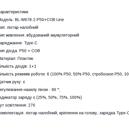
арактеристики
одель: BL-W678-2-P50+COB Line
ип: ліхтар налобний
ип живлення: вбудований акумуляторний
аряджання: Type-C
ип діода: P50 + СОВ
атеріал: Пластик
ількість діодів: 1+1
ількість режимів роботи: 6 (100% P50, 50% P50, стробоскоп P50,
атчик руху: є
егулювання нахилу лінзи - 90 °;
ндикатор заряду є (25%, 50%, 75%, 100%)
ут освітлення: 270
омплектація: ліхтар налобний, кріплення на голову, зарядка Type-