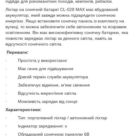
підійде для різноманітних походів, кемпінгів, рибалок.
Ліхтар на сонячній батареї CL-028 MAX має вбудований
акумулятор, який завжди можна підзарядити сонячною
енергією. Якщо встановити сонячну панель із комплекту на
вулиці, то можна забезпечити себе автономним та яскравим
освітленням. Він має високоефективну сонячну батарею, яка
повністю заряджає ліхтар за денного світла, навіть за
відсутності сонячного світла.
Переваги:
· Простота у використанні
· Має гачок для підвішування
· Довгий термін служби акумулятора
· Забезпечує відмінне, м'яке свічення
· Відсутність мерехтіння світла
· Можливість зарядки від сонця
Характеристики:
· Тип: портативний ліхтар / автономний ліхтар
· Індикатор заряджання: є
· Обладнаний сонячною панеллю 6В