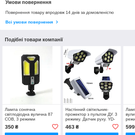
Умови повернення
Повернення товару впродовж 14 днів за домовленістю
Всі умови повернення
Подібні товари компанії
Лампа сонячна
Настінний світильник-
Ламп
світлодіодна вулична 87
прожектор з пультом ДУ. 3
вули
COB, 3 режими
режиму. Датчик руху. YD-
режи
2178T
350
463
599
₴
₴