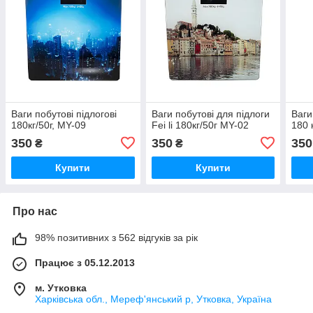
Ваги побутові підлогові
Ваги побутові для підлоги
Ваги
180кг/50г, MY-09
Fei li 180кг/50г MY-02
180 
350
350
350
₴
₴
Купити
Купити
Про нас
98% позитивних з 562 відгуків за рік
Працює з 05.12.2013
м. Утковка
Харківська обл., Мереф'янський р, Утковка, Україна