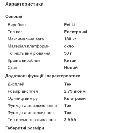
Характеристики
Основні
Виробник
Fei Li
Тип ваг
Електронні
Максимальна вага
180 кг
Матеріал платформи
скло
Точність вимірювання
50 г
Країна виробник
Китай
Стан
Новий
Додаткові функції і характеристики
Дисплей
Так
Розмір дисплея
2.75 дюйм
Одиниці виміру
Кілограми
Функція автовідключення
Так
Функція автовключення
Так
Тип елементів живлення
2 AAA
Габаритні розміри