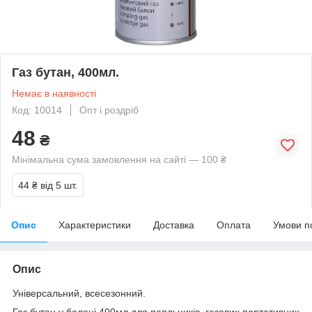
Газ бутан, 400мл.
Немає в наявності
Код: 10014
Опт і роздріб
48
₴
Мінімальна сума замовлення на сайті — 100 ₴
44 ₴
від 5 шт.
Опис
Характеристики
Доставка
Оплата
Умови п
Опис
Універсальний, всесезонний.
Газ бутан у балоні 400мл для паяльників, газових портативних