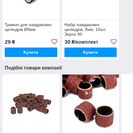
Тримач для наждакових
Набір наждакових
циліндрів Ø9мм
циліндрів, 9мм, 10шт,
Зерно 80
29
30
₴
₴/комплект
Купити
Купити
Подібні товари компанії