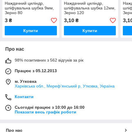
Наждачний циліндр,
Наждачний циліндр,
Нажд
шліфувальна шубка 9мм,
шліфувальна шубка 12мм,
шліф
Зерно 80
Зерно 120
Зерн
3
3,10
3,1
₴
₴
Купити
Купити
Про нас
98% позитивних з 562 відгуків за рік
Працює з 05.12.2013
м. Утковка
Харківська обл., Мереф'янський р, Утковка, Україна
Контакти
Сьогодні працює з 10:00 до 16:00
Показати весь графік роботи
Про нас