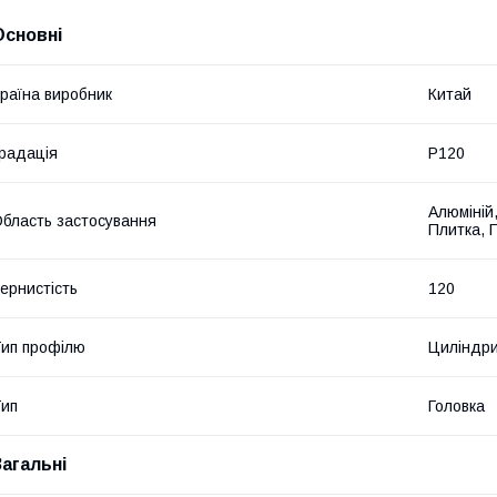
Основні
раїна виробник
Китай
радація
P120
Алюміній,
бласть застосування
Плитка, П
ернистість
120
ип профілю
Циліндр
ип
Головка
Загальні