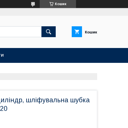
Кошик
Кошик
ТИ
иліндр, шліфувальна шубка
120