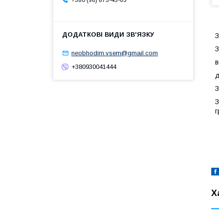
+380 (98) 873-43-63
З
З
neobhodim.vsem@gmail.com
в
+380930041444
д
З
З
г
Х