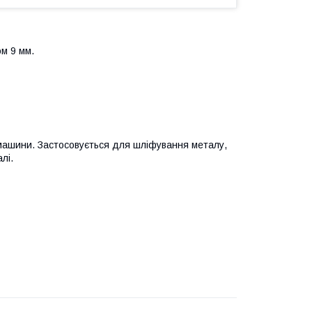
м 9 мм.
машини. Застосовується для шліфування металу,
лі.