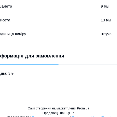
іаметр
9 мм
исота
13 мм
диниця виміру
Штука
нформація для замовлення
іна:
3 ₴
Сайт створений на маркетплейсі
Prom.ua
Продавець на Bigl.ua