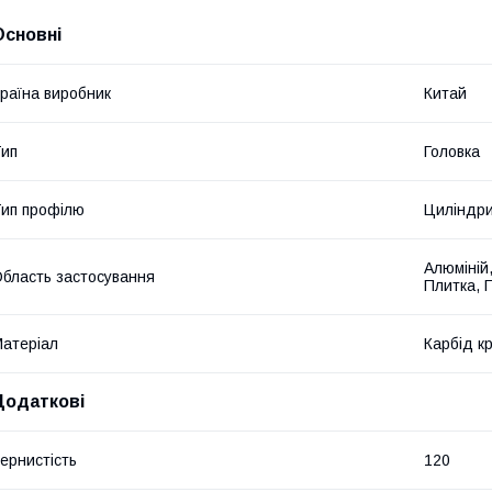
Основні
раїна виробник
Китай
ип
Головка
ип профілю
Циліндр
Алюміній,
бласть застосування
Плитка, П
атеріал
Карбід к
Додаткові
ернистість
120