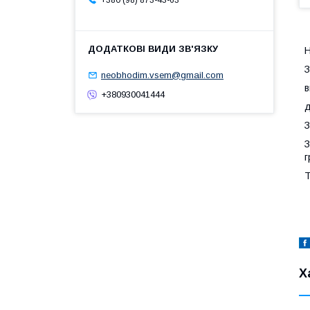
+380 (98) 873-43-63
Н
З
neobhodim.vsem@gmail.com
в
+380930041444
д
З
З
г
Т
Х