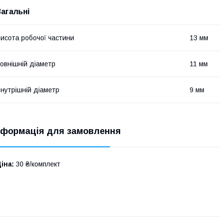
Загальні
исота робочої частини
13 мм
овнішній діаметр
11 мм
нутрішній діаметр
9 мм
нформація для замовлення
іна:
30 ₴/комплект