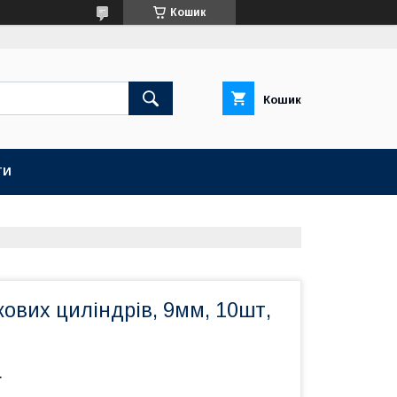
Кошик
Кошик
ТИ
ових циліндрів, 9мм, 10шт,
т