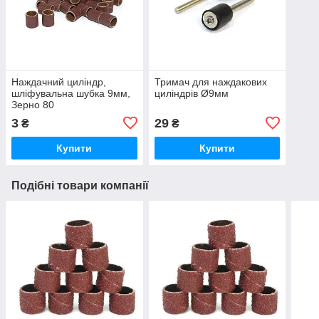
Наждачний циліндр,
Тримач для наждакових
шліфувальна шубка 9мм,
циліндрів Ø9мм
Зерно 80
3
29
₴
₴
Купити
Купити
Подібні товари компанії