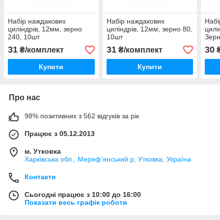
Набір наждакових
Набір наждакових
Набі
циліндрів, 12мм, зерно
циліндрів, 12мм, зерно 80,
цилі
240, 10шт
10шт
Зерн
31
31
30
₴/комплект
₴/комплект
₴
Купити
Купити
Про нас
98% позитивних з 562 відгуків за рік
Працює з 05.12.2013
м. Утковка
Харківська обл., Мереф'янський р, Утковка, Україна
Контакти
Сьогодні працює з 10:00 до 16:00
Показати весь графік роботи