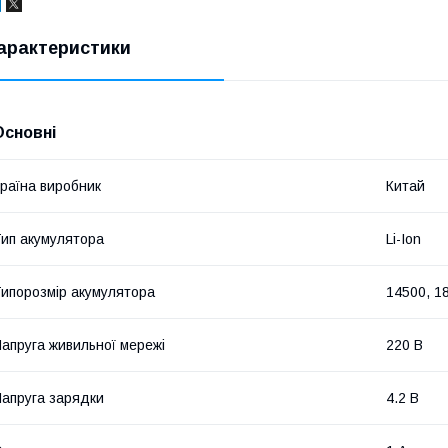
арактеристики
Основні
раїна виробник
Китай
ип акумулятора
Li-Ion
ипорозмір акумулятора
14500, 1
апруга живильної мережі
220 В
апруга зарядки
4.2 В