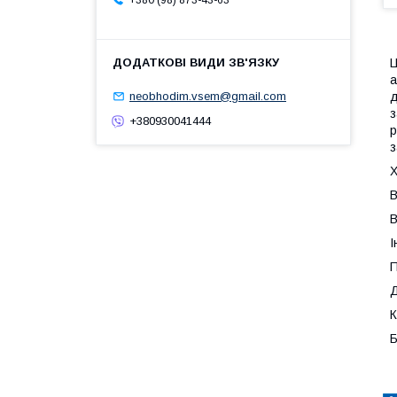
+380 (98) 873-43-63
Ц
а
д
neobhodim.vsem@gmail.com
з
+380930041444
р
з
Х
В
В
І
П
Д
К
Б