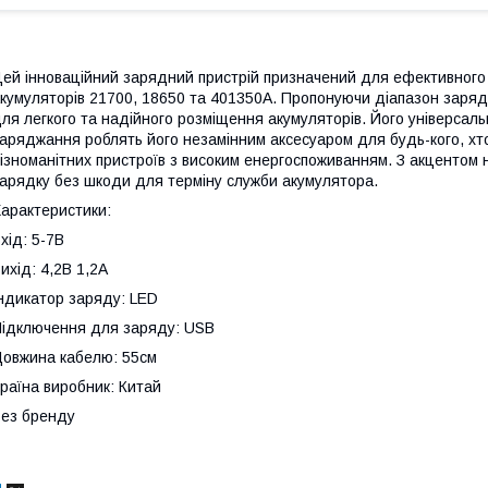
ей інноваційний зарядний пристрій призначений для ефективного 
кумуляторів 21700, 18650 та 401350A. Пропонуючи діапазон зарядк
ля легкого та надійного розміщення акумуляторів. Його універсаль
аряджання роблять його незамінним аксесуаром для будь-кого, хт
ізноманітних пристроїв з високим енергоспоживанням. З акцентом н
арядку без шкоди для терміну служби акумулятора.
арактеристики:
хід: 5-7В
ихід: 4,2В 1,2А
ндикатор заряду: LED
ідключення для заряду: USB
овжина кабелю: 55см
раїна виробник: Китай
ез бренду