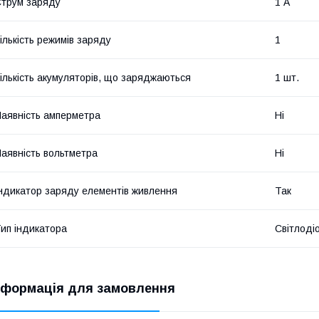
трум заряду
1 А
ількість режимів заряду
1
ількість акумуляторів, що заряджаються
1 шт.
аявність амперметра
Ні
аявність вольтметра
Ні
ндикатор заряду елементів живлення
Так
ип індикатора
Світлоді
нформація для замовлення